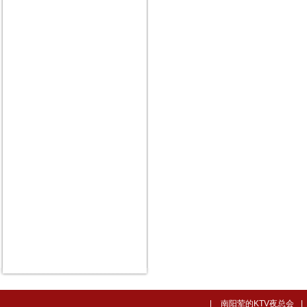
|
南阳荤的KTV夜总会
|