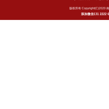
版权所有 Copyright(C)
添加微信131 222