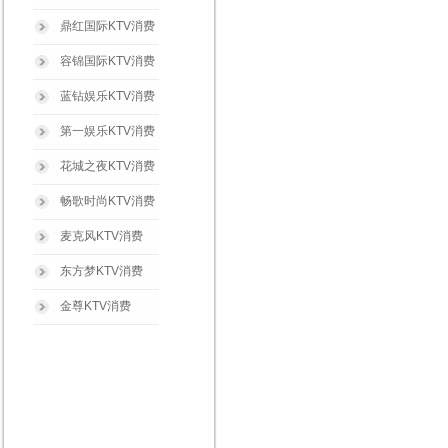
鼎红国际KTV消费
容锦国际KTV消费
蓝钻娱乐KTV消费
第一娱乐KTV消费
花城之夜KTV消费
畅歌时尚KTV消费
麦克风KTV消费
东方梦KTV消费
金尊KTV消费