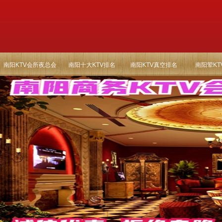
南阳KTV会所夜总会
南阳十大KTV排名
南阳KTV真空排名
南阳荤KT