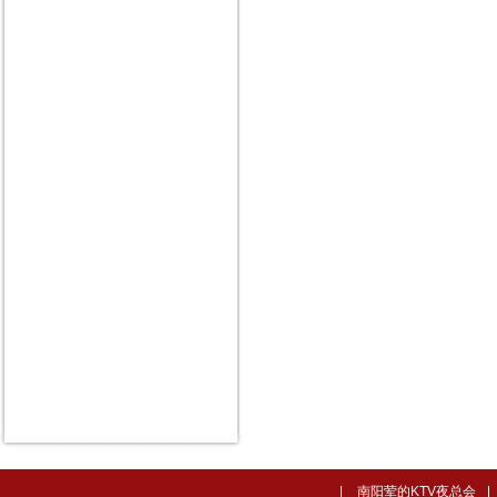
|
南阳荤的KTV夜总会
|