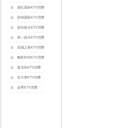
鼎红国际KTV消费
容锦国际KTV消费
蓝钻娱乐KTV消费
第一娱乐KTV消费
花城之夜KTV消费
畅歌时尚KTV消费
麦克风KTV消费
东方梦KTV消费
金尊KTV消费